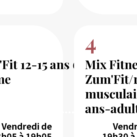
4
Fit 12-15 ans 6ème
Mix Fitn
me
Zum'Fit/
musculair
.................................
ans-adul
Vendredi de
Vendr
8h05 à 19h05
19h30 à