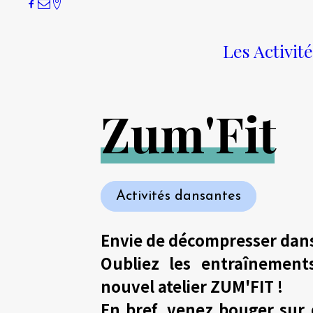
Les Activit
Lisou
Z
u
m
'
F
i
t
Activités dansantes
Envie de décompresser dans
Oubliez les entraînement
nouvel atelier ZUM'FIT !
En bref, venez bouger sur d