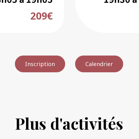
209€
Inscription
Calendrier
P
l
u
s
d
'
a
c
t
i
v
i
t
é
s