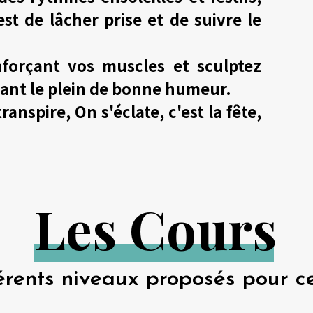
est de lâcher prise et de suivre le
nforçant vos muscles et sculptez
isant le plein de bonne humeur.
anspire, On s'éclate, c'est la fête,
L
e
s
C
o
u
r
s
érents niveaux proposés pour ce