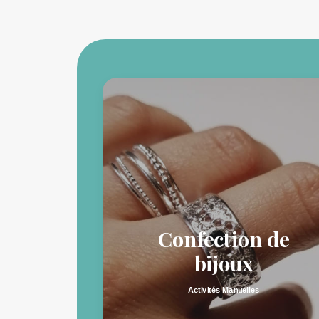
t
Confection de
ants
bijoux
Activités Manuelles