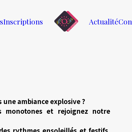
és
Inscriptions
Actualité
Con
 une ambiance explosive ?
s monotones et rejoignez notre
es rythmes ensoleillés et festifs,