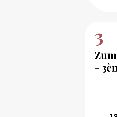
3
Zum'
- 3è
.......
1