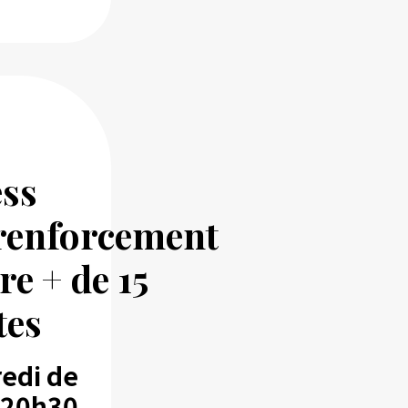
ess
renforcement
e + de 15
tes
edi de
 20h30