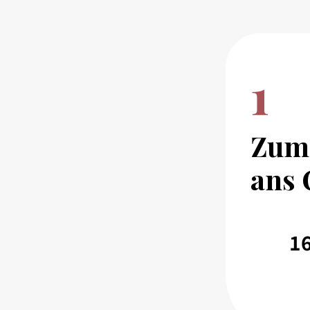
1
Zum'
ans
1