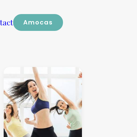
tact
Amocas