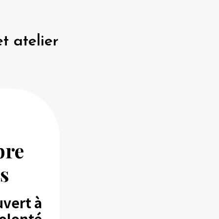
t atelier
bre
s
uvert à
olonté