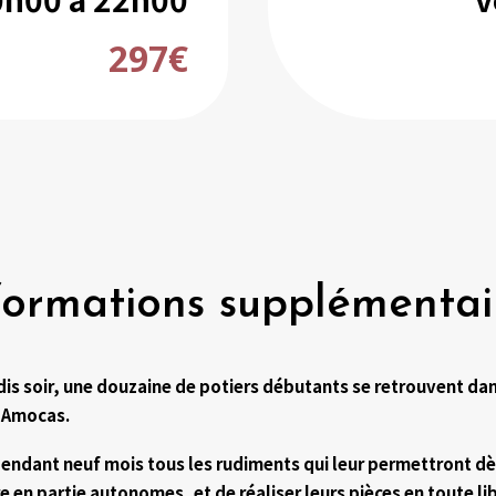
297€
formations supplémentai
is soir, une douzaine de potiers débutants se retrouvent dan
’Amocas.
pendant neuf mois tous les rudiments qui leur permettront d
 en partie autonomes, et de réaliser leurs pièces en toute lib