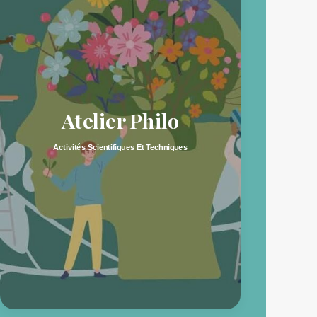
T
Atelier Philo
Activités Scientifiques Et Techniques