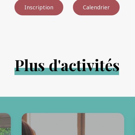
Inscription
Calendrier
P
l
u
s
d
'
a
c
t
i
v
i
t
é
s