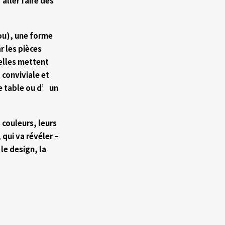
aller faire des
ou), une forme
r les pièces
 elles mettent
conviviale et
e table ou d’un
 couleurs, leurs
 qui va révéler –
le design, la