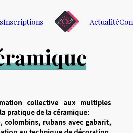
és
Inscriptions
Actualité
Con
é
r
a
m
i
q
u
e
mation collective aux multiples
 la pratique de la céramique:
e, colombins, rubans avec gabarit,
iation au technique de décoration,