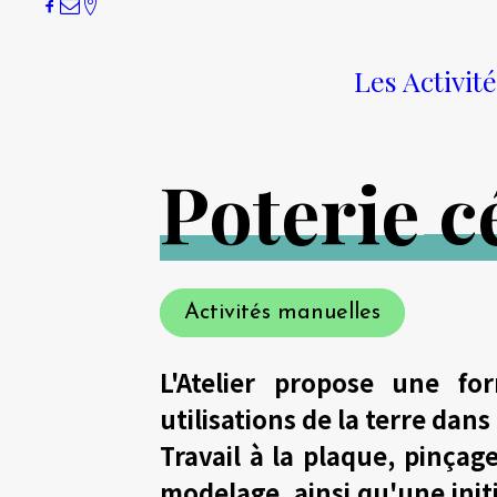
Les Activit
Solange QUINIOU
P
o
t
e
r
i
e
c
Activités manuelles
L'Atelier propose une for
utilisations de la terre dans
Travail à la plaque, pinçag
modelage, ainsi qu'une init