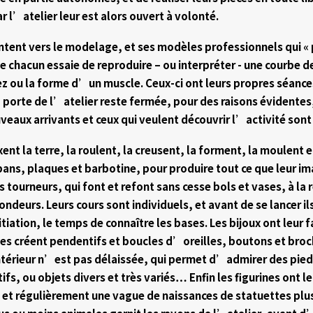
ar l’atelier leur est alors ouvert à volonté.
ntent vers le modelage, et ses modèles professionnels qui « 
e chacun essaie de reproduire – ou interpréter - une courbe d
z ou la forme d’un muscle. Ceux-ci ont leurs propres séances
la porte de l’atelier reste fermée, pour des raisons évidentes
veaux arrivants et ceux qui veulent découvrir l’activité sont
ent la terre, la roulent, la creusent, la forment, la moulent e
ans, plaques et barbotine, pour produire tout ce que leur im
les tourneurs, qui font et refont sans cesse bols et vases, à l
ndeurs. Leurs cours sont individuels, et avant de se lancer ils
tiation, le temps de connaître les bases. Les bijoux ont leur 
les créent pendentifs et boucles d’oreilles, boutons et broc
térieur n’est pas délaissée, qui permet d’admirer des pie
ifs, ou objets divers et très variés… Enfin les figurines ont 
, et régulièrement une vague de naissances de statuettes plu