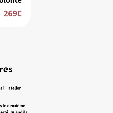
269€
res
s l’atelier
ès le deuxième
erté, quand ils