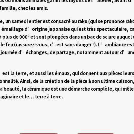
lus ou moins animales garnit les rayons de l’atelier, avant d’
famille, chez les amis.
, un samedi entier est consacré au raku (qui se prononce rak
émaillage d’origine japonaise qui est très spectaculaire, ca
à plus de 900° et sont plongées dans un bac de sciure auquel
le feu (rassurez-vous, c’est sans danger !). L’ambiance est 
ne journée d’échanges, de partage, notamment autour d’un
est la terre, et aussi les émaux, qui donnent aux pièces leurs
onnalité. Ainsi, de la création de la pièce à son ultime cuisson,
sa beauté, la céramique est une démarche complète, qui mêle 
ginaire et le… terre à terre.