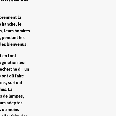
prennent la
e hanche, le
, leurs horaires
, pendant les
 les bienvenus.
t en font
agination leur
a recherche d’un
 ont dû faire
fans, surtout
hes. La
ds de lampes,
leurs adeptes
s ou moins