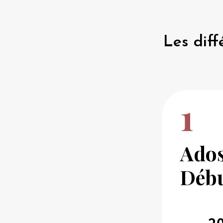
Les diff
1
Ados
Débu
2