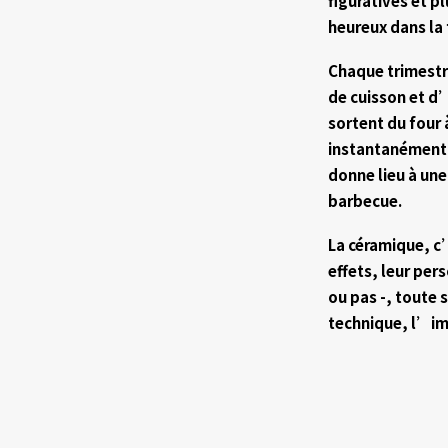
figuratives et p
heureux dans la 
Chaque trimestre
de cuisson et d’
sortent du four 
instantanément 
donne lieu à u
barbecue.
La céramique, c’
effets, leur pers
ou pas -, toute 
technique, l’ima