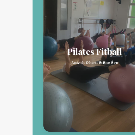
e
de
Pilates Fitball
Activités Détente Et Bien-Être