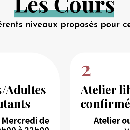
L
e
s
C
o
u
r
s
érents niveaux proposés pour ce
2
/Adultes
Atelier li
tants
confirmé
Mercredi de
Atelier o
0h00 à 22h00
v