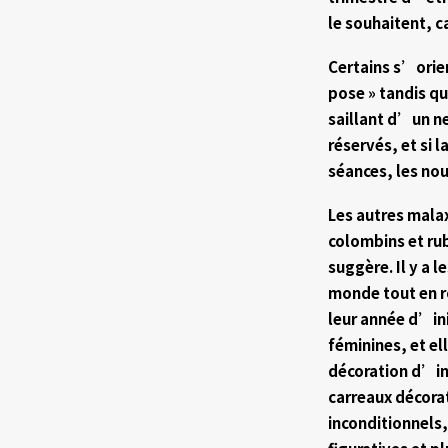
le souhaitent, c
Certains s’orie
pose » tandis qu
saillant d’un ne
réservés, et si 
séances, les nou
Les autres malax
colombins et rub
suggère. Il y a 
monde tout en ro
leur année d’ini
féminines, et el
décoration d’in
carreaux décorat
inconditionnels