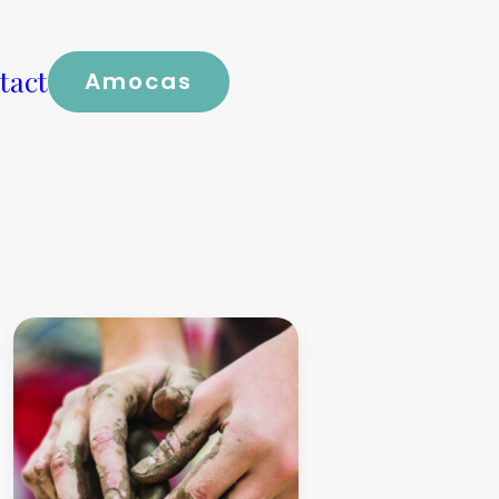
tact
Amocas